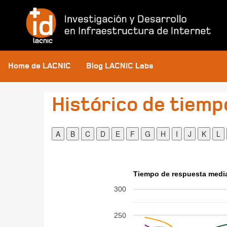
Home de LACNIC
Blog LACNIC Labs
Histórico de tiemp
Tiempo de respuesta media
300
250