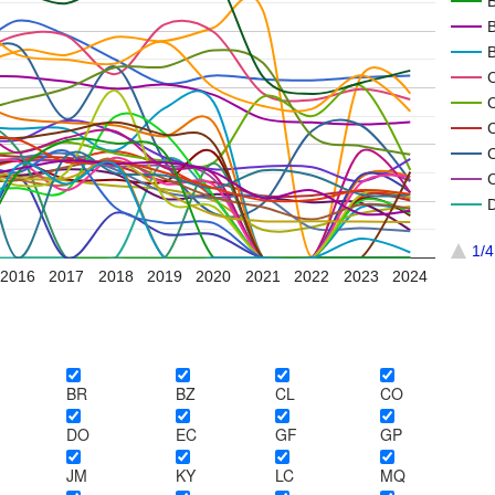
1/4
2016
2017
2018
2019
2020
2021
2022
2023
2024
BR
BZ
CL
CO
DO
EC
GF
GP
JM
KY
LC
MQ