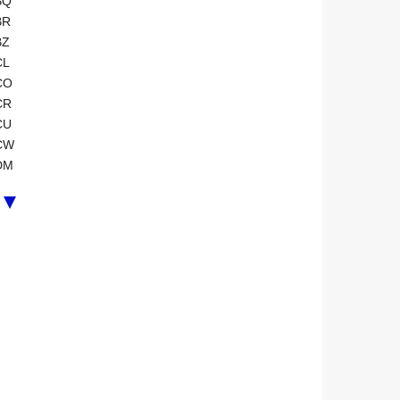
BQ
BR
BZ
CL
CO
CR
CU
CW
DM