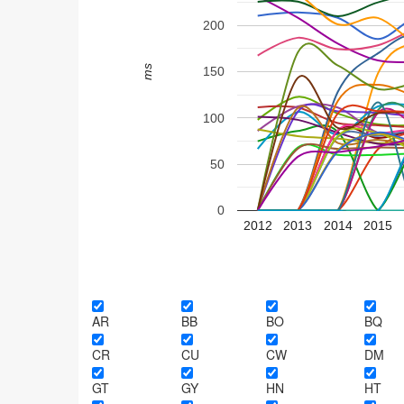
200
ms
150
100
50
0
2012
2013
2014
2015
AR
BB
BO
BQ
CR
CU
CW
DM
GT
GY
HN
HT