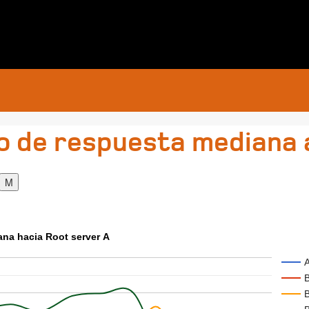
o de respuesta mediana 
na hacia Root server A