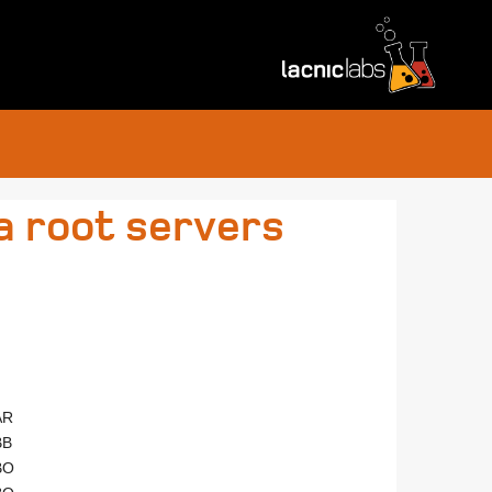
a root servers
AR
BB
BO